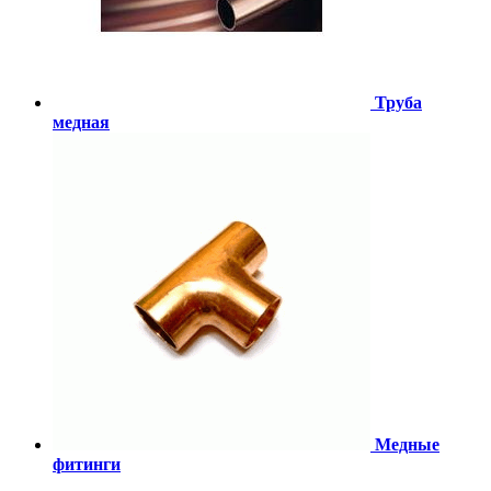
Труба
медная
Медные
фитинги